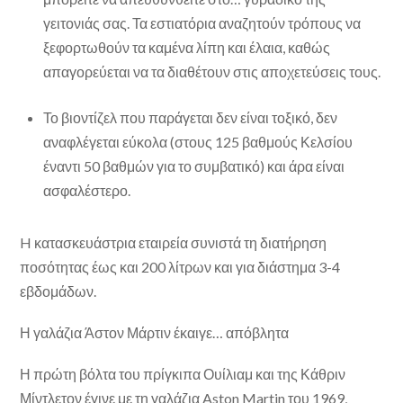
γειτονιάς σας. Τα εστιατόρια αναζητούν τρόπους να
ξεφορτωθούν τα καμένα λίπη και έλαια, καθώς
απαγορεύεται να τα διαθέτουν στις αποχετεύσεις τους.
Το βιοντίζελ που παράγεται δεν είναι τοξικό, δεν
αναφλέγεται εύκολα (στους 125 βαθμούς Κελσίου
έναντι 50 βαθμών για το συμβατικό) και άρα είναι
ασφαλέστερο.
H κατασκευάστρια εταιρεία συνιστά τη διατήρηση
ποσότητας έως και 200 λίτρων και για διάστημα 3-4
εβδομάδων.
Η γαλάζια Άστον Μάρτιν έκαιγε… απόβλητα
Η πρώτη βόλτα του πρίγκιπα Ουίλιαμ και της Κάθριν
Μίντλετον έγινε με τη γαλάζια Aston Martin του 1969,