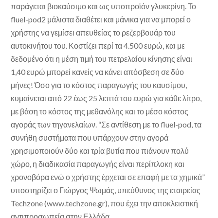
παράγεται βιοκαύσιμο και ως υποπροϊόν γλυκερίνη. Το
fluel-pod2 μάλιστα διαθέτει και μάνικα για να μπορεί ο
χρήστης να γεμίσει απευθείας το ρεζερβουάρ του
αυτοκινήτου του. Κοστίζει περί τα 4.500 ευρώ, και με
δεδομένο ότι η μέση τιμή του πετρελαίου κίνησης είναι
1,40 ευρώ μπορεί κανείς να κάνει απόσβεση σε δύο
μήνες! Όσο για το κόστος παραγωγής του καυσίμου,
κυμαίνεται από 22 έως 25 λεπτά του ευρώ για κάθε λίτρο,
με βάση το κόστος της μεθανόλης και το μέσο κόστος
αγοράς των τηγανελαίων. “Σε αντίθεση με το fluel-pod, τα
συνήθη συστήματα που υπάρχουν στην αγορά
χρησιμοποιούν δύο και τρία βυτία που πιάνουν πολύ
χώρο, η διαδικασία παραγωγής είναι περίπλοκη και
χρονοβόρα ενώ ο χρήστης έρχεται σε επαφή με τα χημικά”
υποστηρίζει ο Γιώργος Ψωμάς, υπεύθυνος της εταιρείας
Techzone (www.techzone.gr), που έχει την αποκλειστική
αντιπροσωπεία στην Ελλάδα.