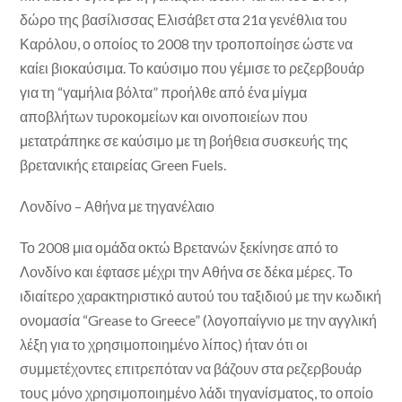
δώρο της βασίλισσας Ελισάβετ στα 21α γενέθλια του
Καρόλου, ο οποίος το 2008 την τροποποίησε ώστε να
καίει βιοκαύσιμα. Το καύσιμο που γέμισε το ρεζερβουάρ
για τη “γαμήλια βόλτα” προήλθε από ένα μίγμα
αποβλήτων τυροκομείων και οινοποιείων που
μετατράπηκε σε καύσιμο με τη βοήθεια συσκευής της
βρετανικής εταιρείας Green Fuels.
Λονδίνο – Αθήνα με τηγανέλαιο
Το 2008 μια ομάδα οκτώ Βρετανών ξεκίνησε από το
Λονδίνο και έφτασε μέχρι την Αθήνα σε δέκα μέρες. Το
ιδιαίτερο χαρακτηριστικό αυτού του ταξιδιού με την κωδική
ονομασία “Grease to Greece” (λογοπαίγνιο με την αγγλική
λέξη για το χρησιμοποιημένο λίπος) ήταν ότι οι
συμμετέχοντες επιτρεπόταν να βάζουν στα ρεζερβουάρ
τους μόνο χρησιμοποιημένο λάδι τηγανίσματος, το οποίο