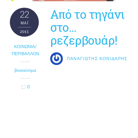
Από το τηγάνι
22
στο…
ΜΑΪ́
2011
ρεζερβουάρ!
ΚΟΙΝΩΝΊΑ/
ΠΕΡΙΒΆΛΛΟΝ
ΠΑΝΑΓΙΏΤΗΣ ΚΟΝΙΔΆΡΗΣ
βιοκαύσιμα
0