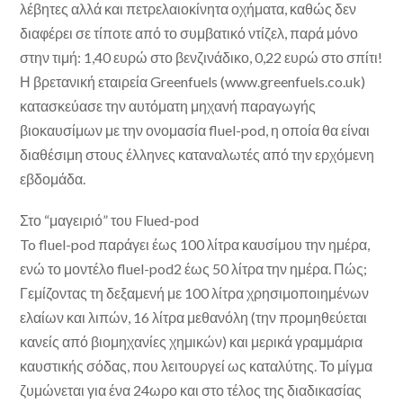
λέβητες αλλά και πετρελαιοκίνητα οχήματα, καθώς δεν
διαφέρει σε τίποτε από το συμβατικό ντίζελ, παρά μόνο
στην τιμή: 1,40 ευρώ στο βενζινάδικο, 0,22 ευρώ στο σπίτι!
Η βρετανική εταιρεία Greenfuels (www.greenfuels.co.uk)
κατασκεύασε την αυτόματη μηχανή παραγωγής
βιοκαυσίμων με την ονομασία fluel-pod, η οποία θα είναι
διαθέσιμη στους έλληνες καταναλωτές από την ερχόμενη
εβδομάδα.
Στο “μαγειριό” του Flued-pod
To fluel-pod παράγει έως 100 λίτρα καυσίμου την ημέρα,
ενώ το μοντέλο fluel-pod2 έως 50 λίτρα την ημέρα. Πώς;
Γεμίζοντας τη δεξαμενή με 100 λίτρα χρησιμοποιημένων
ελαίων και λιπών, 16 λίτρα μεθανόλη (την προμηθεύεται
κανείς από βιομηχανίες χημικών) και μερικά γραμμάρια
καυστικής σόδας, που λειτουργεί ως καταλύτης. Το μίγμα
ζυμώνεται για ένα 24ωρο και στο τέλος της διαδικασίας