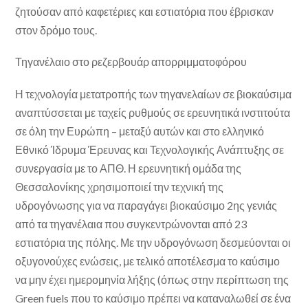
ζητούσαν από καφετέριες και εστιατόρια που έβρισκαν
στον δρόμο τους.
Τηγανέλαιο στο ρεζερβουάρ απορριμματοφόρου
Η τεχνολογία μετατροπής των τηγανελαίων σε βιοκαύσιμα
αναπτύσσεται με ταχείς ρυθμούς σε ερευνητικά ινστιτούτα
σε όλη την Ευρώπη – μεταξύ αυτών και στο ελληνικό
Εθνικό Ίδρυμα Έρευνας και Τεχνολογικής Ανάπτυξης σε
συνεργασία με το ΑΠΘ. Η ερευνητική ομάδα της
Θεσσαλονίκης χρησιμοποιεί την τεχνική της
υδρογόνωσης για να παραγάγει βιοκαύσιμο 2ης γενιάς
από τα τηγανέλαια που συγκεντρώνονται από 23
εστιατόρια της πόλης. Με την υδρογόνωση δεσμεύονται οι
οξυγονούχες ενώσεις, με τελικό αποτέλεσμα το καύσιμο
να μην έχει ημερομηνία λήξης (όπως στην περίπτωση της
Green fuels που το καύσιμο πρέπει να καταναλωθεί σε ένα