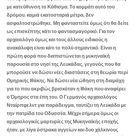
με κατεύθυνση το Κάθισμα. Το κομμάτι αυτό του
δρόμου, καμιά εκατοσταριά μέτρα, δεν
ασφαλτοστρώθηκε. Μη φανταστείτε όμως ότι θα δείτε
ως επισκέπτης κάτι το φαντασμαγορικό. Για τον
αρχαιολόγο όμως και τους άλλους ειδικούς η
ανακάλυψη είναι κάτι το πολύ σημαντικό. Είναι η
πρώτη φορά που διαπιστώνεται η μυκηναϊκή
παρουσία στο νησί της Λευκάδας, γεγονός που θα
μπορούσε να δώσει νέες διαστάσεις στη θεωρία περί
Ομηρικής Ιθάκης. Να δώσει νέα ώθηση στη διαμάχη
για το που ακριβώς βρισκόταν η Ιθάκη που αναφέρει
ο Όμηρος στα έπη του. Ο Γερμανός αρχαιολόγος
Νταίρπφελντ για παράδειγμα, ταυτίζει τη Λευκάδα με
την πατρίδα του Οδυσσέα. Μέχρι σήμερα όμως οι
αρχαιολογικές μαρτυρίες της Μυκηναϊκής εποχής
ήταν, με λίγα όστρακα αγγείων και δυο χάλκινους