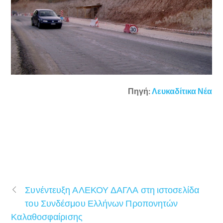
Πηγή:
Λευκαδίτικα Νέα
Συνέντευξη ΑΛΕΚΟΥ ΔΑΓΛΑ στη ιστοσελίδα
του Συνδέσμου Ελλήνων Προπονητών
Καλαθοσφαίρισης