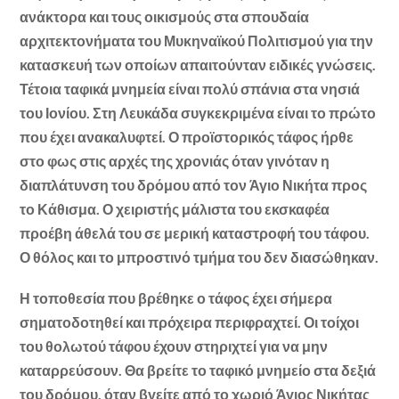
ανάκτορα και τους οικισμούς στα σπουδαία
αρχιτεκτονήματα του Μυκηναϊκού Πολιτισμού για την
κατασκευή των οποίων απαιτούνταν ειδικές γνώσεις.
Τέτοια ταφικά μνημεία είναι πολύ σπάνια στα νησιά
του Ιονίου. Στη Λευκάδα συγκεκριμένα είναι το πρώτο
που έχει ανακαλυφτεί. Ο προϊστορικός τάφος ήρθε
στο φως στις αρχές της χρονιάς όταν γινόταν η
διαπλάτυνση του δρόμου από τον Άγιο Νικήτα προς
το Κάθισμα. Ο χειριστής μάλιστα του εκσκαφέα
προέβη άθελά του σε μερική καταστροφή του τάφου.
Ο θόλος και το μπροστινό τμήμα του δεν διασώθηκαν.
Η τοποθεσία που βρέθηκε ο τάφος έχει σήμερα
σηματοδοτηθεί και πρόχειρα περιφραχτεί. Οι τοίχοι
του θολωτού τάφου έχουν στηριχτεί για να μην
καταρρεύσουν. Θα βρείτε το ταφικό μνημείο στα δεξιά
του δρόμου, όταν βγείτε από το χωριό Άγιος Νικήτας