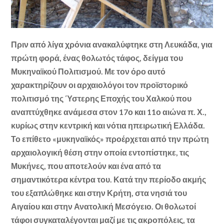
Πριν από λίγα χρόνια ανακαλύφτηκε στη Λευκάδα, για
πρώτη φορά, ένας θολωτός τάφος, δείγμα του
Μυκηναϊκού Πολιτισμού. Με τον όρο αυτό
χαρακτηρίζουν οι αρχαιολόγοι τον προϊστορικό
πολιτισμό της Ύστερης Εποχής του Χαλκού που
αναπτύχθηκε ανάμεσα στον 17ο και 11ο αιώνα π. Χ.,
κυρίως στην κεντρική και νότια ηπειρωτική Ελλάδα.
Το επίθετο «μυκηναϊκός» προέρχεται από την πρώτη
αρχαιολογική θέση στην οποία εντοπίστηκε, τις
Μυκήνες, που αποτελούν και ένα από τα
σημαντικότερα κέντρα του. Κατά την περίοδο ακμής
του εξαπλώθηκε και στην Κρήτη, στα νησιά του
Αιγαίου και στην Ανατολική Μεσόγειο. Οι θολωτοί
τάφοι συγκαταλέγονται μαζί με τις ακροπόλεις, τα