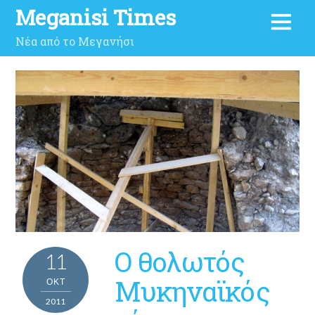
Meganisi Times
Νέα από το Μεγανήσι
Ο θολωτός
11
Μυκηναϊκός
ΟΚΤ
2011