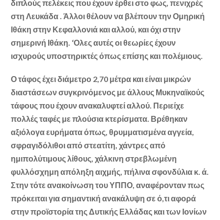
διπλούς πελέκεις που έχουν έρθει στο φως, πενιχρές
στη Λευκάδα . Άλλοι θέλουν να βλέπουν την Ομηρική
Ιθάκη στην Κεφαλλονιά και αλλού, και όχι στην
σημερινή Ιθάκη. ‘Ολες αυτές οι θεωρίες έχουν
ισχυρούς υποστηρικτές όπως επίσης και πολέμιους.
Ο τάφος έχει διάμετρο 2,70 μέτρα και είναι μικρών
διαστάσεων συγκρινόμενος με άλλους Μυκηναϊκούς
τάφους που έχουν ανακαλυφτεί αλλού. Περιείχε
πολλές ταφές με πλούσια κτερίσματα. Βρέθηκαν
αξιόλογα ευρήματα όπως, θρυμματισμένα αγγεία,
σφραγιδόλιθοι από στεατίτη, χάντρες από
ημιπολύτιμους λίθους, χάλκινη στρεβλωμένη
φυλλόσχημη απόληξη αιχμής, πήλινα σφονδύλια κ. ά.
Στην τότε ανακοίνωση του ΥΠΠΟ, αναφέρονταν πως
πρόκειται για σημαντική ανακάλυψη σε ό,τι αφορά
στην προϊστορία της Δυτικής Ελλάδας και των Ιονίων