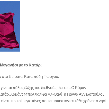
 Μεγανήσι με το Κατάρ ;
 στα Εμιράτα, Κατωπόδη Γιώργου.
γίνεται πόλος έλξης του διεθνούς τζετ σετ. Ο Ρόμαν
Κατάρ, Χαμάντ Mπεν Χαλίφα Aλ-Θανί , η Γιάννα Αγγελοπούλου,
είναι μερικοί μεγιστάνες που επισκέπτονται κάθε χρόνο το νησί