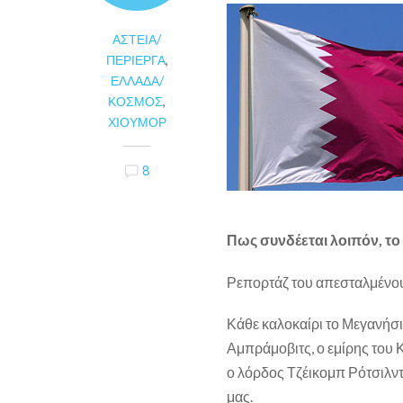
ΑΣΤΕΊΑ/
ΠΕΡΊΕΡΓΑ
,
ΕΛΛΆΔΑ/
ΚΌΣΜΟΣ
,
ΧΙΟΎΜΟΡ
8
Πως συνδέεται λοιπόν, το
Ρεπορτάζ του απεσταλμένου
Κάθε καλοκαίρι το Μεγανήσι 
Αμπράμοβιτς, ο εμίρης του 
ο λόρδος Τζέικομπ Ρότσιλντ 
μας.