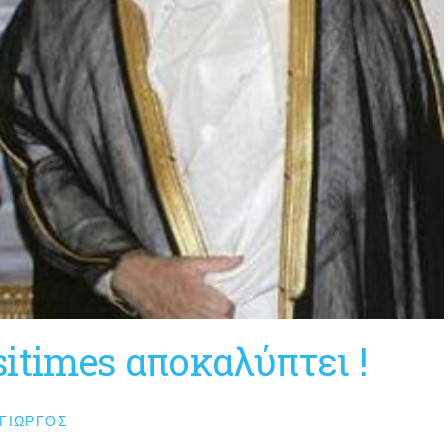
itimes αποκαλύπτει !
 ΓΙΏΡΓΟΣ