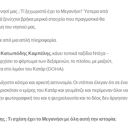
 νησί μας ; Τί ξεχωριστό έχει το Μεγανήσι? Ύστερα από
 ξενύχτια βρήκα μερικά στοιχεία που πραγματικά θα
η του νησιού μας.
νε από μια απλή πληροφορία.
 Κατωπόδης Καμπέλης
, κάνει τοπικά ταξίδια Ντόχα –
ρχίσει το φόρτωμα των δεξαμενών, το πλοίου, με μαζούτ,
τα στο λιμάνι του Κατάρ (DOHA).
λάχιστο κόσμο και αρκετή αστυνομία. Οι ντόπιοι έλεγαν ότι σε ένα
ισκόταν ο εμίρης του Κατάρ και γευμάτιζε και περίμεναν όλοι να
την φωτογραφική του και η ψυχρολουσία και το δέος δεν άργησαν
ς ; Τι σχέση έχει το Μεγανήσι με όλη αυτή την ιστορία;