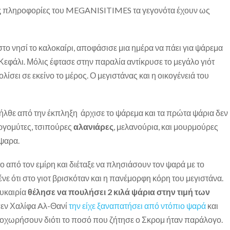
ς
πληροφορίες του MEGANISITIMES τα γεγονότα έχουν ως
ο νησί το καλοκαίρι, αποφάσισε μια ημέρα να πάει για ψάρεμα
Κεφάλι. Μόλις έφτασε στην παραλία αντίκρυσε το μεγάλο γιότ
λίσει σε εκείνο το μέρος. Ο μεγιστάνας και η οικογένειά του
λθε από την έκπληξη άρχισε το ψάρεμα και τα πρώτα ψάρια δεν
ργομύτες, τσιπούρες
αλανιάρες
, μελανούρια, και μουρμούρες
όψαρα.
 από τον εμίρη και διέταξε να πλησιάσουν τον ψαρά με το
ε ότι στο γιοτ βρισκόταν και η πανέμορφη κόρη του μεγιστάνα.
υκαιρία
θέλησε να πουλήσει 2 κιλά ψάρια στην τιμή των
εν Χαλίφα Aλ-Θανί
την είχε ξαναπατήσει από ντόπιο ψαρά
και
ποχωρήσουν διότι το ποσό που ζήτησε ο Σκρομ ήταν παράλογο.