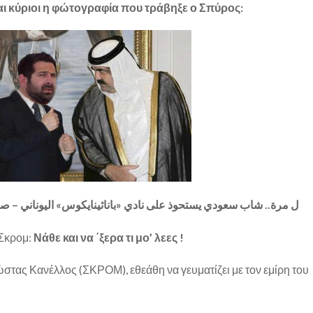
και κύριοι η φώτογραφία που τράβηξε ο Σπύρος:
ل مرة.. شاب سعودي يستحوذ على نادي «باناثينايكوس» اليوناني – ص
 Σκρομ:
Νάθε και να ΄ξερα τι μο’ λεες !
στας Κανέλλος (ΣΚΡΟΜ), εθεάθη να γευματίζει με τον εμίρη του