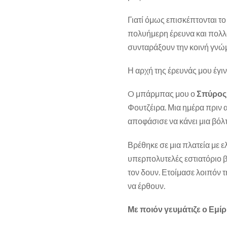
Γιατί όμως επισκέπτονται το
πολυήμερη έρευνα και πολλά
συνταράξουν την κοινή γνώμ
Η αρχή της έρευνάς μου έγι
O μπάρμπας μου ο
Σπύρος
Φουτζέιρα. Μια ημέρα πριν α
αποφάσισε να κάνει μια βόλ
Βρέθηκε σε μια πλατεία με ε
υπερπολυτελές εστιατόριο βρ
τον δουν. Ετοίμασε λοιπόν 
να έρθουν.
Με ποιόν γευμάτιζε ο Εμίρη