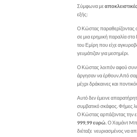
Σύμφωνα με
αποκλειστικέ
εξής:
Ο Κώστας παραθερίζοντας στ
σε μια ερημική παραλία στο 
του Εμίρη που είχε αγκυροβο
γευμάτιζαν για μεσημέρι.
Ο Κώστας λοιπόν αφού συνή
άργησαν να έρθουν.Από σα
μέχρι δράκαινες και ποντικ
Αυτό δεν έμεινε απαρατήρητο
συμβατικό σκάφος. Φήμες λέν
Ο Κώστας αρπάζοντας την ε
999,99 ευρώ.
Ο Χαμάντ Mπ
διέταξε νευριασμένος να α