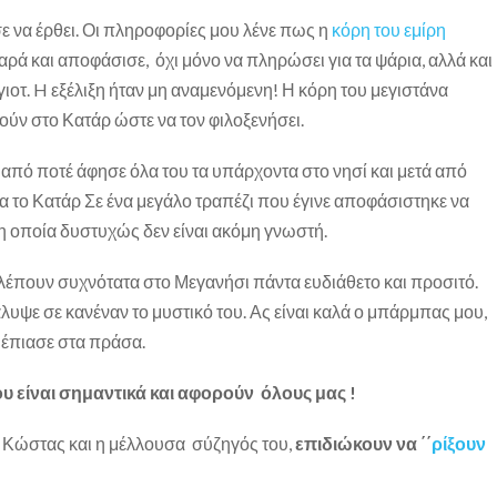
 να έρθει. Οι πληροφορίες μου λένε πως η
κόρη του εμίρη
αρά και αποφάσισε, όχι μόνο να πληρώσει για τα ψάρια, αλλά και
γιοτ. H εξέλιξη ήταν μη αναμενόμενη! Η κόρη του μεγιστάνα
ύν στο Κατάρ ώστε να τον φιλοξενήσει.
πό ποτέ άφησε όλα του τα υπάρχοντα στο νησί και μετά από
 το Κατάρ Σε ένα μεγάλο τραπέζι που έγινε αποφάσιστηκε να
η οποία δυστυχώς δεν είναι ακόμη γνωστή.
λέπουν συχνότατα στο Μεγανήσι πάντα ευδιάθετο και προσιτό.
λυψε σε κανέναν το μυστικό του. Ας είναι καλά ο μπάρμπας μου,
 έπιασε στα πράσα.
υ είναι σημαντικά και αφορούν όλους μας !
Κώστας και η μέλλουσα σύζηγός του,
επιδιώκουν να ΄΄
ρίξουν