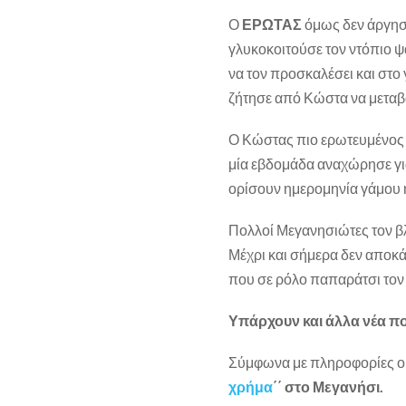
Ο
ΕΡΩΤΑΣ
όμως δεν άργησε
γλυκοκοιτούσε τον ντόπιο ψ
να τον προσκαλέσει και στο 
ζήτησε από Κώστα να μεταβο
Ο Κώστας πιο ερωτευμένος α
μία εβδομάδα αναχώρησε για
ορίσουν ημερομηνία γάμου 
Πολλοί Μεγανησιώτες τον β
Μέχρι και σήμερα δεν αποκά
που σε ρόλο παπαράτσι τον
Υπάρχουν και άλλα νέα πο
Σύμφωνα με πληροφορίες ο 
χρήμα
΄΄ στο Μεγανήσι.