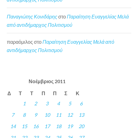
Παναγιώτης Κονιδάρης
στο
Παραίτηση Ευαγγελίας Μελά
από αντιδήμαρχος Πολιτισμού
παραόμιλος
στο
Παραίτηση Ευαγγελίας Μελά από
αντιδήμαρχος Πολιτισμού
Νοέμβριος 2011
Δ
Τ
Τ
Π
Π
Σ
Κ
1
2
3
4
5
6
7
8
9
10
11
12
13
14
15
16
17
18
19
20
21
22
23
24
25
26
27