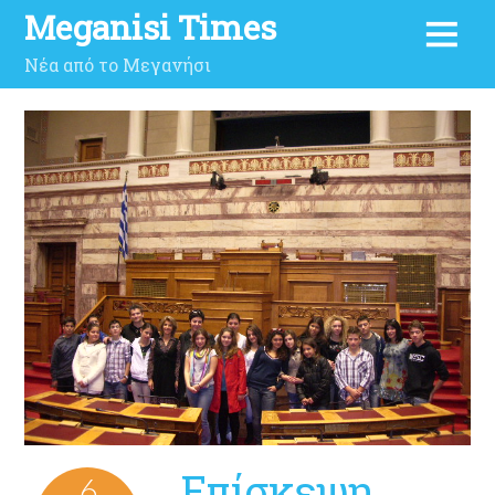
Meganisi Times
Νέα από το Μεγανήσι
Επίσκεψη
6