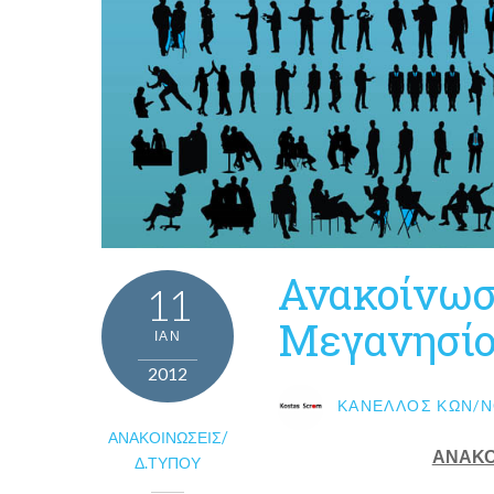
Ανακοίνωσ
11
Μεγανησί
ΙΑΝ
2012
ΚΑΝΈΛΛΟΣ ΚΩΝ/Ν
ΑΝΑΚΟΙΝΏΣΕΙΣ/
ΑΝΑΚΟ
Δ.ΤΎΠΟΥ