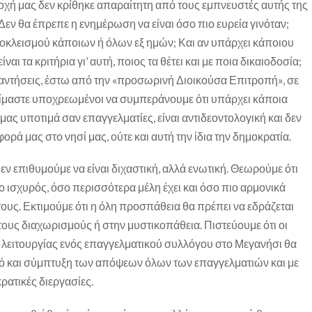
χή μας δεν κρίθηκε απαραίτητη από τους εμπνευστές αυτής της
Δεν θα έπρεπε η ενημέρωση να είναι όσο πιο ευρεία γινόταν;
οκλεισμού κάποιων ή όλων εξ ημών; Και αν υπάρχει κάποιου
ίναι τα κριτήρια γι’ αυτή, ποιος τα θέτει και με ποια δικαιοδοσία;
αντήσεις, έστω από την «προσωρινή Διοικούσα Επιτροπή», σε
είμαστε υποχρεωμένοι να συμπεράνουμε ότι υπάρχει κάποια
ας υποτιμά σαν επαγγελματίες, είναι αντιδεοντολογική και δεν
ορά μας στο νησί μας, ούτε και αυτή την ίδια την δημοκρατία.
ν επιθυμούμε να είναι διχαστική, αλλά ενωτική. Θεωρούμε ότι
ο ισχυρός, όσο περισσότερα μέλη έχει και όσο πιο αρμονικά
τους. Εκτιμούμε ότι η όλη προσπάθεια θα πρέπει να εδράζεται
τους διαχωρισμούς ή στην μυστικοπάθεια. Πιστεύουμε ότι οι
ι λειτουργίας ενός επαγγελματικού συλλόγου στο Μεγανήσι θα
μό και σύμπτυξη των απόψεων όλων των επαγγελματιών και με
ρατικές διεργασίες.