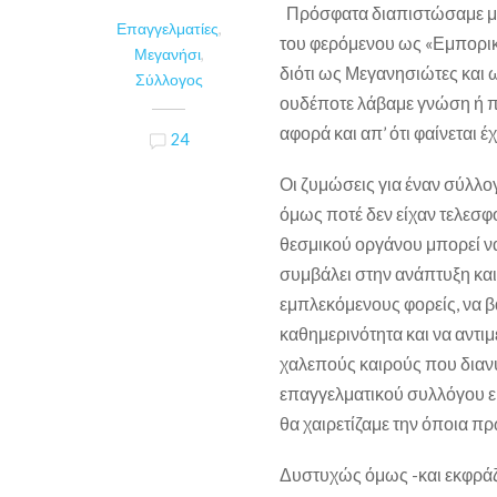
Πρόσφατα διαπιστώσαμε με 
Επαγγελματίες
,
του φερόμενου ως «Εμπορι
Μεγανήσι
,
διότι ως Μεγανησιώτες και ω
Σύλλογος
ουδέποτε λάβαμε γνώση ή πρ
αφορά και απ’ ότι φαίνεται 
24
Οι ζυμώσεις για έναν σύλλ
όμως ποτέ δεν είχαν τελεσφ
θεσμικού οργάνου μπορεί να
συμβάλει στην ανάπτυξη και
εμπλεκόμενους φορείς, να β
καθημερινότητα και να αντι
χαλεπούς καιρούς που διαν
επαγγελματικού συλλόγου εί
θα χαιρετίζαμε την όποια π
Δυστυχώς όμως -και εκφράζο