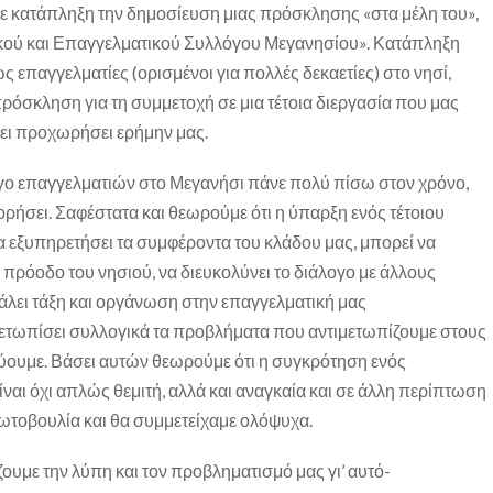
κατάπληξη την δημοσίευση μιας πρόσκλησης «στα μέλη του»,
κού και Επαγγελματικού Συλλόγου Μεγανησίου». Κατάπληξη
ς επαγγελματίες (ορισμένοι για πολλές δεκαετίες) στο νησί,
όσκληση για τη συμμετοχή σε μια τέτοια διεργασία που μας
έχει προχωρήσει ερήμην μας.
ογο επαγγελματιών στο Μεγανήσι πάνε πολύ πίσω στον χρόνο,
ορήσει. Σαφέστατα και θεωρούμε ότι η ύπαρξη ενός τέτοιου
 εξυπηρετήσει τα συμφέροντα του κλάδου μας, μπορεί να
 πρόοδο του νησιού, να διευκολύνει το διάλογο με άλλους
άλει τάξη και οργάνωση στην επαγγελματική μας
μετωπίσει συλλογικά τα προβλήματα που αντιμετωπίζουμε στους
ύουμε. Βάσει αυτών θεωρούμε ότι η συγκρότηση ενός
ναι όχι απλώς θεμιτή, αλλά και αναγκαία και σε άλλη περίπτωση
ρωτοβουλία και θα συμμετείχαμε ολόψυχα.
υμε την λύπη και τον προβληματισμό μας γι’ αυτό-