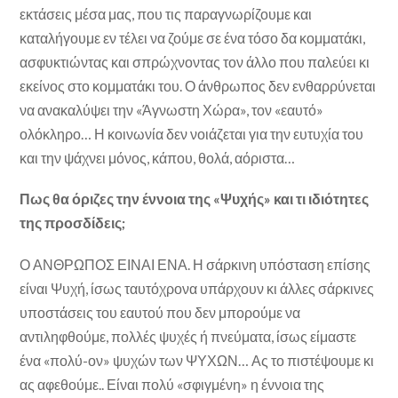
εκτάσεις μέσα μας, που τις παραγνωρίζουμε και
καταλήγουμε εν τέλει να ζούμε σε ένα τόσο δα κομματάκι,
ασφυκτιώντας και σπρώχνοντας τον άλλο που παλεύει κι
εκείνος στο κομματάκι του. Ο άνθρωπος δεν ενθαρρύνεται
να ανακαλύψει την «Άγνωστη Χώρα», τον «εαυτό»
ολόκληρο… Η κοινωνία δεν νοιάζεται για την ευτυχία του
και την ψάχνει μόνος, κάπου, θολά, αόριστα…
Πως θα όριζες την έννοια της «Ψυχής» και τι ιδιότητες
της προσδίδεις;
Ο ΑΝΘΡΩΠΟΣ ΕΙΝΑΙ ΕΝΑ. Η σάρκινη υπόσταση επίσης
είναι Ψυχή, ίσως ταυτόχρονα υπάρχουν κι άλλες σάρκινες
υποστάσεις του εαυτού που δεν μπορούμε να
αντιληφθούμε, πολλές ψυχές ή πνεύματα, ίσως είμαστε
ένα «πολύ-ον» ψυχών των ΨΥΧΩΝ… Ας το πιστέψουμε κι
ας αφεθούμε.. Είναι πολύ «σφιγμένη» η έννοια της