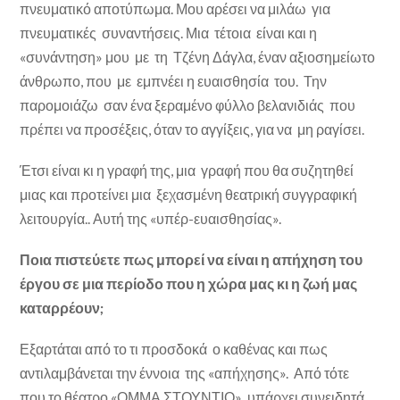
πνευματικό αποτύπωμα. Μου αρέσει να μιλάω για
πνευματικές συναντήσεις. Μια τέτοια είναι και η
«συνάντηση» μου με τη Τζένη Δάγλα, έναν αξιοσημείωτο
άνθρωπο, που με εμπνέει η ευαισθησία του. Την
παρομοιάζω σαν ένα ξεραμένο φύλλο βελανιδιάς που
πρέπει να προσέξεις, όταν το αγγίξεις, για να μη ραγίσει.
Έτσι είναι κι η γραφή της, μια γραφή που θα συζητηθεί
μιας και προτείνει μια ξεχασμένη θεατρική συγγραφική
λειτουργία.. Αυτή της «υπέρ-ευαισθησίας».
Ποια πιστεύετε πως μπορεί να είναι η απήχηση του
έργου σε μια περίοδο που η χώρα μας κι η ζωή μας
καταρρέουν;
Εξαρτάται από το τι προσδοκά ο καθένας και πως
αντιλαμβάνεται την έννοια της «απήχησης». Από τότε
που το θέατρο «ΟΜΜΑ ΣΤΟΥΝΤΙΟ» υπάρχει συνειδητά,