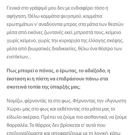
Γενικά στο γράψιμό μου δεν με ενδιαφέρει τόσο η
αφήγηση. Θέλω κομμάτια ψυχισμού, κομμάτια
ερωτημάτων ν’ αναδύονται μπρος στα μάτια των θεατών
μέσα από εικόνες ζωντανές εκεί, μπροστά τους, κείμενο
χωρίς κείμενο, χωρίς την κυριαρχία της έλλογης σκέψης,
μέσα από βιωματικές διαδικασίες, θέλω ένα θέατρο των
ενστίκτων…
Πως μπορεί ο πόνος, ο έρωτας, το αδιέξοδο, η
έκσταση κι η πίστη να επιδράσουν πάνω στα
σκοτεινά τοπία της ύπαρξής μας;
Νομίζω, φέρνοντάς τα στο φως. Φέρνοντας την «Άγνωστη
Χώρα» μας στο φως και εκθέτοντας στα μάτια μας το
είδωλο ακέραιο. Πρέπει να ζούμε πιο αισθαντικά, να ζούμε
θαρραλέα. Το θάρρος δεν βρίσκεται σ’ αυτά που
επεξεργαζόμαστε και αποφασίζουμε με τη λογική, κάτω