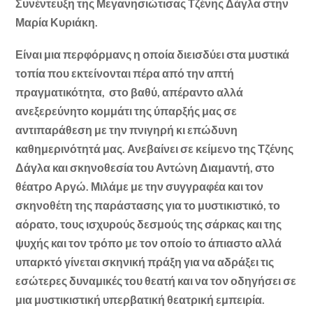
Συνέντευξη της Μεγανησιώτισας Τζένης Δάγλα στην
Μαρία Κυριάκη.
Είναι μια περφόρμανς η οποία διεισδύει στα μυστικά
τοπία που εκτείνονται πέρα από την απτή
πραγματικότητα, στο βαθύ, απέραντο αλλά
ανεξερεύνητο κομμάτι της ύπαρξής μας σε
αντιπαράθεση με την πνιγηρή κι επώδυνη
καθημερινότητά μας. Ανεβαίνει σε κείμενο της Τζένης
Δάγλα και σκηνοθεσία του Αντώνη Διαμαντή, στο
θέατρο Αργώ. Μιλάμε με την συγγραφέα και τον
σκηνοθέτη της παράστασης για το μυστικιστικό, το
αόρατο, τους ισχυρούς δεσμούς της σάρκας και της
ψυχής και τον τρόπο με τον οποίο το άπιαστο αλλά
υπαρκτό γίνεται σκηνική πράξη για να αδράξει τις
εσώτερες δυναμικές του θεατή και να τον οδηγήσει σε
μια μυστικιστική υπερβατική θεατρική εμπειρία.