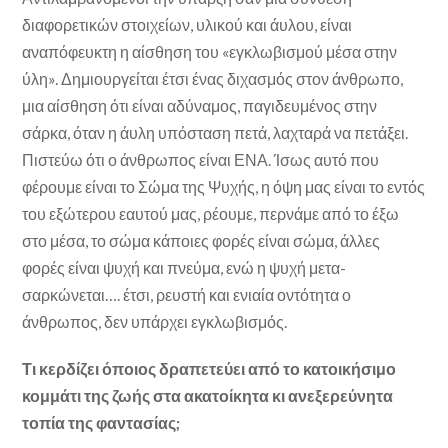
διαφορετικών στοιχείων, υλικού και άυλου, είναι
αναπόφευκτη η αίσθηση του «εγκλωβισμού μέσα στην
ύλη». Δημιουργείται έτσι ένας διχασμός στον άνθρωπο,
μια αίσθηση ότι είναι αδύναμος, παγιδευμένος στην
σάρκα, όταν η άυλη υπόσταση πετά, λαχταρά να πετάξει.
Πιστεύω ότι ο άνθρωπος είναι ΕΝΑ. Ίσως αυτό που
φέρουμε είναι το Σώμα της Ψυχής, η όψη μας είναι το εντός
του εξώτερου εαυτού μας, ρέουμε, περνάμε από το έξω
στο μέσα, το σώμα κάποιες φορές είναι σώμα, άλλες
φορές είναι ψυχή και πνεύμα, ενώ η ψυχή μετα-
σαρκώνεται…. έτσι, ρευστή και ενιαία οντότητα ο
άνθρωπος, δεν υπάρχει εγκλωβισμός.
Τι κερδίζει όποιος δραπετεύει από το κατοικήσιμο
κομμάτι της ζωής στα ακατοίκητα κι ανεξερεύνητα
τοπία της φαντασίας;