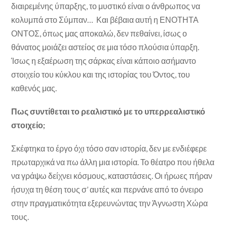
διαιρεμένης ύπαρξης, το μυστικό είναι ο άνθρωπος να
κολυμπά στο Σύμπαν… Και βέβαια αυτή η ΕΝΟΤΗΤΑ
ΟΝΤΟΣ, όπως μας αποκαλώ, δεν πεθαίνει, ίσως ο
θάνατος μοιάζει αστείος σε μια τόσο πλούσια ύπαρξη.
Ίσως η εξαέρωση της σάρκας είναι κάποιο ασήμαντο
στοιχείο του κύκλου και της ιστορίας του Όντος, του
καθενός μας.
Πως συντίθεται το ρεαλιστικό με το υπερρεαλιστικό
στοιχείο;
Σκέφτηκα το έργο όχι τόσο σαν ιστορία, δεν με ενδιέφερε
πρωταρχικά να πω άλλη μια ιστορία. Το θέατρο που ήθελα
να γράψω δείχνει κόσμους, καταστάσεις. Οι ήρωες πήραν
ήσυχα τη θέση τους σ’ αυτές και περνάνε από το όνειρο
στην πραγματικότητα εξερευνώντας την Άγνωστη Χώρα
τους.