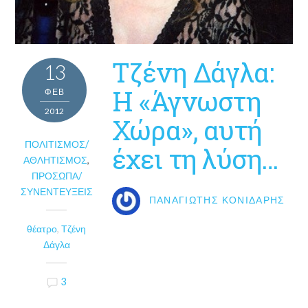
Τζένη Δάγλα:
13
Η «Άγνωστη
ΦΕΒ
2012
Χώρα», αυτή
ΠΟΛΙΤΙΣΜΌΣ/
έχει τη λύση…
ΑΘΛΗΤΙΣΜΌΣ
,
ΠΡΌΣΩΠΑ/
ΣΥΝΕΝΤΕΎΞΕΙΣ
ΠΑΝΑΓΙΏΤΗΣ ΚΟΝΙΔΆΡΗΣ
θέατρο
,
Τζένη
Δάγλα
3