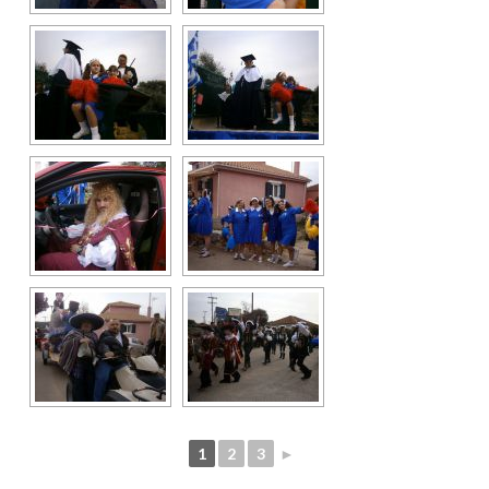
1
2
3
►