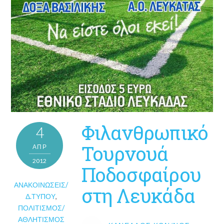
Φιλανθρωπικό
4
Τουρνουά
ΑΠΡ
2012
Ποδοσφαίρου
ΑΝΑΚΟΙΝΏΣΕΙΣ/
στη Λευκάδα
Δ.ΤΎΠΟΥ
,
ΠΟΛΙΤΙΣΜΌΣ/
ΑΘΛΗΤΙΣΜΌΣ