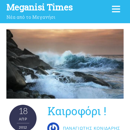
Meganisi Times
Νέα από το Μεγανήσι
Καιροφόρι !
18
ΑΠΡ
2012
ΠΑΝΑΓΙΏΤΗΣ ΚΟΝΙΔΆΡΗΣ