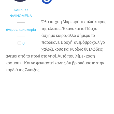
ΚΑΙΡΌΣ/
ΦΑΙΝΌΜΕΝΑ
Όλα τα’ χε η Μαριωρή, ο παλιόκαιρος
της έλειπε…Έκανε και το Πάσχα
άνεμος
,
κακοκαιρία
άσχημο καιρό, αλλά σήμερα το
παράκανε. Βροχή, ανεμόβροχο, λίγο
0
χαλάζι, κρύο και κυρίως θυελώδεις
άνεμοι από το πρωί στο νησί. Αυτό που λέμε «χάση
κόσμου»! Και να φανταστεί κανείς ότι βρισκόμαστε στην
καρδιά της Άνοιξης…