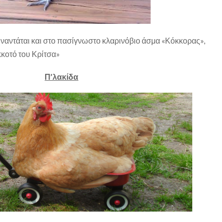
υναντάται και στο πασίγνωστο κλαρινόβιο άσμα «Κόκκορας»,
κκοτό του Κρίτσα»
Π’λακίδα