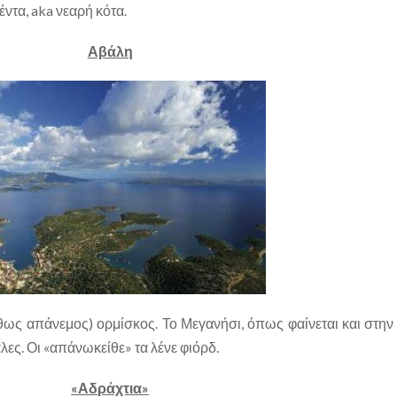
τα, aka νεαρή κότα.
Αβάλη
θως απάνεμος) ορμίσκος. Το Μεγανήσι, όπως φαίνεται και στην
λες. Οι «απάνωκείθε» τα λένε φιόρδ.
«Αδράχτια»