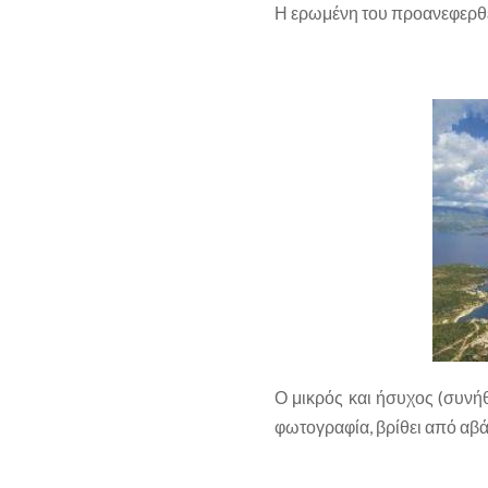
Η ερωμένη του προανεφερθέν
Ο μικρός και ήσυχος (συνή
φωτογραφία, βρίθει από αβά