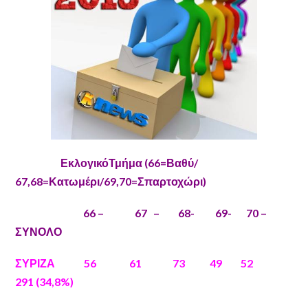
ΕκλογικόΤμήμα (66=Βαθύ/
67,68=Κατωμέρι/69,70=Σπαρτοχώρι)
66 – 67 – 68- 69- 70 –
ΣΥΝΟΛΟ
ΣΥΡΙΖΑ 56 61 73 49 52
291 (34,8%)