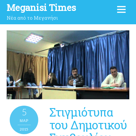
Meganisi Times
Νέα από το Μεγανήσι
Στιγμιότυπα
5
του Δημοτικού
ΜΑΡ
2015