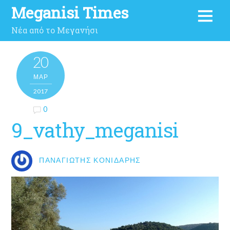
Meganisi Times
Νέα από το Μεγανήσι
20
ΜΑΡ
2017
0
9_vathy_meganisi
ΠΑΝΑΓΙΏΤΗΣ ΚΟΝΙΔΆΡΗΣ