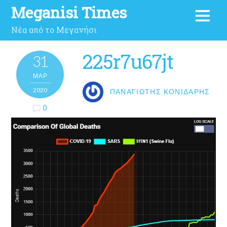
Meganisi Times
Νέα από το Μεγανήσι
225r7u67jt
31
ΜΑΡ
2020
ΠΑΝΑΓΙΏΤΗΣ ΚΟΝΙΔΆΡΗΣ
0