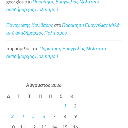
georgios
στο
Παραίτηση Ευαγγελίας Μελά από
αντιδήμαρχος Πολιτισμού
Παναγιώτης Κονιδάρης
στο
Παραίτηση Ευαγγελίας Μελά
από αντιδήμαρχος Πολιτισμού
παραόμιλος
στο
Παραίτηση Ευαγγελίας Μελά από
αντιδήμαρχος Πολιτισμού
Αύγουστος 2026
Δ
Τ
Τ
Π
Π
Σ
Κ
1
2
3
4
5
6
7
8
9
10
11
12
13
14
15
16