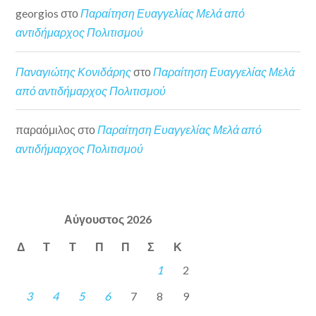
georgios
στο
Παραίτηση Ευαγγελίας Μελά από
αντιδήμαρχος Πολιτισμού
Παναγιώτης Κονιδάρης
στο
Παραίτηση Ευαγγελίας Μελά
από αντιδήμαρχος Πολιτισμού
παραόμιλος
στο
Παραίτηση Ευαγγελίας Μελά από
αντιδήμαρχος Πολιτισμού
Αύγουστος 2026
Δ
Τ
Τ
Π
Π
Σ
Κ
1
2
3
4
5
6
7
8
9