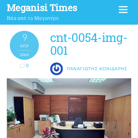
Meganisi Times
Νέα από το Μεγανήσι
cnt-0054-img-
9
001
ΑΠΡ
2020
0
ΠΑΝΑΓΙΏΤΗΣ ΚΟΝΙΔΆΡΗΣ