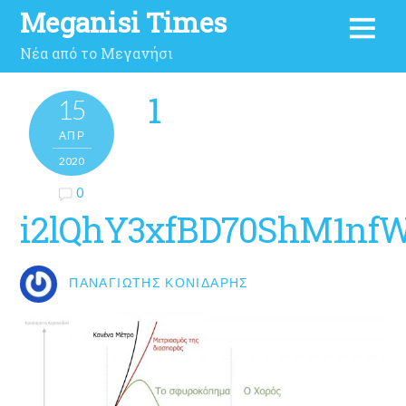
Meganisi Times
Νέα από το Μεγανήσι
1
15
ΑΠΡ
2020
0
i2lQhY3xfBD70ShM1nf
ΠΑΝΑΓΙΏΤΗΣ ΚΟΝΙΔΆΡΗΣ