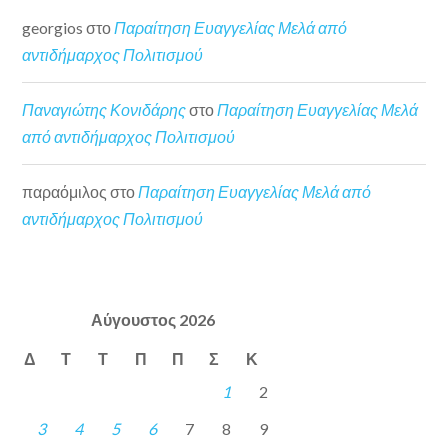
georgios
στο
Παραίτηση Ευαγγελίας Μελά από
αντιδήμαρχος Πολιτισμού
Παναγιώτης Κονιδάρης
στο
Παραίτηση Ευαγγελίας Μελά
από αντιδήμαρχος Πολιτισμού
παραόμιλος
στο
Παραίτηση Ευαγγελίας Μελά από
αντιδήμαρχος Πολιτισμού
Αύγουστος 2026
Δ
Τ
Τ
Π
Π
Σ
Κ
1
2
3
4
5
6
7
8
9