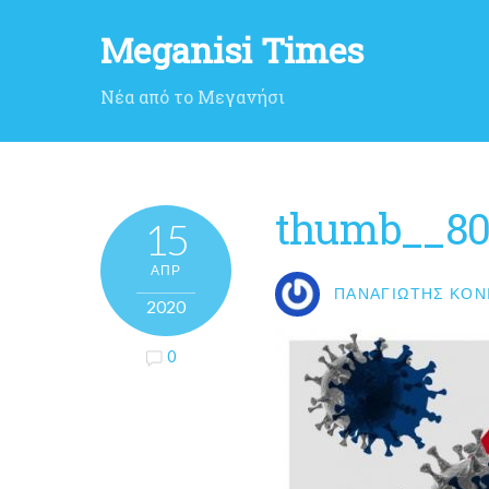
Meganisi Times
Νέα από το Μεγανήσι
thumb__80
15
ΑΠΡ
ΠΑΝΑΓΙΏΤΗΣ ΚΟΝ
2020
0