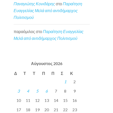
Παναγιώτης Κονιδάρης
στο
Παραίτηση
Ευαγγελίας Μελά από αντιδήμαρχος
Πολιτισμού
παραόμιλος
στο
Παραίτηση Ευαγγελίας
Μελά από αντιδήμαρχος Πολιτισμού
Αύγουστος 2026
Δ
Τ
Τ
Π
Π
Σ
Κ
1
2
3
4
5
6
7
8
9
10
11
12
13
14
15
16
17
18
19
20
21
22
23