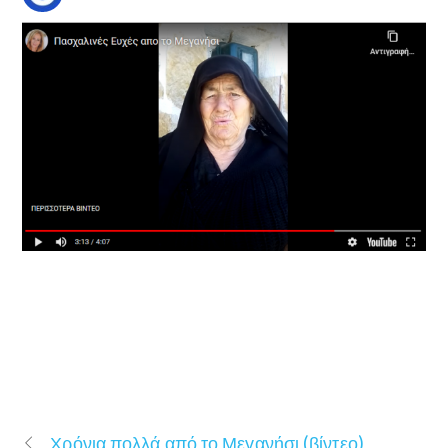
Χρόνια πολλά από το Μεγανήσι (βίντεο)