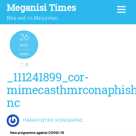
Meganisi Times
Νέα από το Μεγανήσι
26
ΑΠΡ
2020
0
_111241899_cor-
mimecasthmrconaphish
nc
ΠΑΝΑΓΙΏΤΗΣ ΚΟΝΙΔΆΡΗΣ