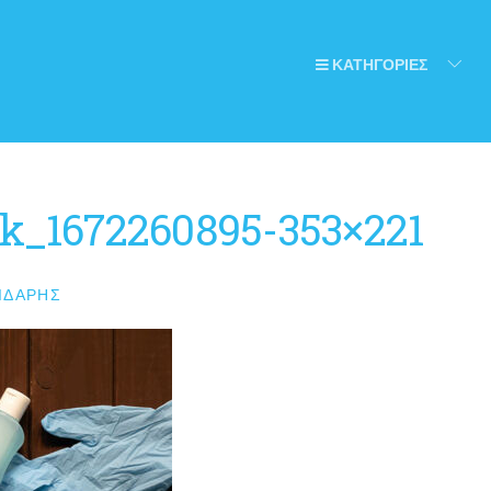
ΚΑΤΗΓΟΡΙΕΣ
ck_1672260895-353×221
ΙΔΆΡΗΣ