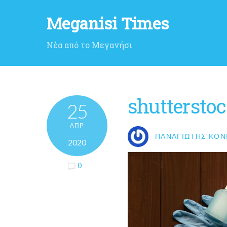
Meganisi Times
Νέα από το Μεγανήσι
shuttersto
25
ΑΠΡ
ΠΑΝΑΓΙΏΤΗΣ ΚΟΝ
2020
0