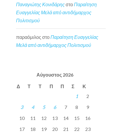
Παναγιώτης Κονιδάρης
στο
Παραίτηση
Ευαγγελίας Μελά από αντιδήμαρχος
Πολιτισμού
παραόμιλος
στο
Παραίτηση Ευαγγελίας
Μελά από αντιδήμαρχος Πολιτισμού
Αύγουστος 2026
Δ
Τ
Τ
Π
Π
Σ
Κ
1
2
3
4
5
6
7
8
9
10
11
12
13
14
15
16
17
18
19
20
21
22
23