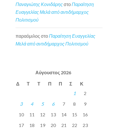
Παναγιώτης Κονιδάρης
στο
Παραίτηση
Ευαγγελίας Μελά από αντιδήμαρχος
Πολιτισμού
παραόμιλος
στο
Παραίτηση Ευαγγελίας
Μελά από αντιδήμαρχος Πολιτισμού
Αύγουστος 2026
Δ
Τ
Τ
Π
Π
Σ
Κ
1
2
3
4
5
6
7
8
9
10
11
12
13
14
15
16
17
18
19
20
21
22
23