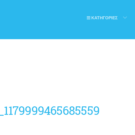
ΚΑΤΗΓΟΡΙΕΣ
_1179999465685559