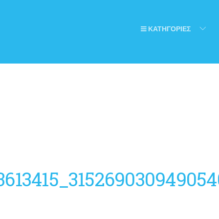
ΚΑΤΗΓΟΡΙΕΣ
3613415_31526903094905