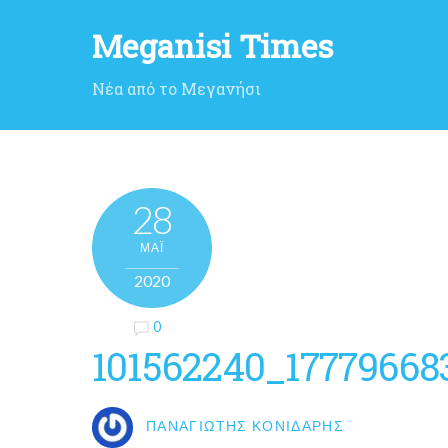
Meganisi Times
Νέα από το Μεγανήσι
28
ΜΑΪ́
2020
0
101562240_17779668
ΠΑΝΑΓΙΏΤΗΣ ΚΟΝΙΔΆΡΗΣ