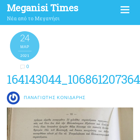
Meganisi Times
Νέα από το Μεγανήσι
24
ΜΑΡ
2021
0
164143044_10686120736
ΠΑΝΑΓΙΏΤΗΣ ΚΟΝΙΔΆΡΗΣ