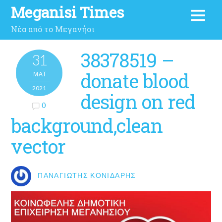
Meganisi Times
Νέα από το Μεγανήσι
38378519 –
31
donate blood
ΜΑΪ́
2021
design on red
0
background,clean
vector
ΠΑΝΑΓΙΏΤΗΣ ΚΟΝΙΔΆΡΗΣ