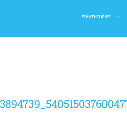
ΚΑΤΗΓΟΡΙΕΣ
3894739_54051503760047