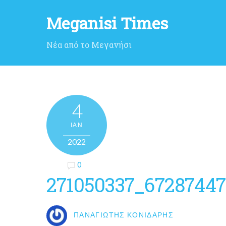
Meganisi Times
Νέα από το Μεγανήσι
4
ΙΑΝ
2022
0
271050337_67287447
ΠΑΝΑΓΙΏΤΗΣ ΚΟΝΙΔΆΡΗΣ