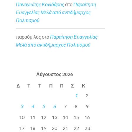
Παναγιώτης Κονιδάρης
στο
Παραίτηση
Ευαγγελίας Μελά από αντιδήμαρχος
Πολιτισμού
παραόμιλος
στο
Παραίτηση Ευαγγελίας
Μελά από αντιδήμαρχος Πολιτισμού
Αύγουστος 2026
Δ
Τ
Τ
Π
Π
Σ
Κ
1
2
3
4
5
6
7
8
9
10
11
12
13
14
15
16
17
18
19
20
21
22
23