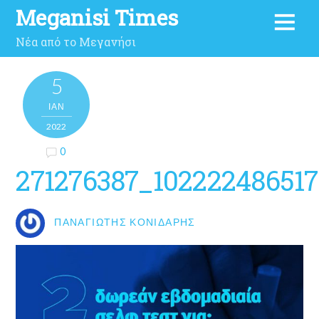
Meganisi Times
Νέα από το Μεγανήσι
5
ΙΑΝ
2022
0
271276387_10222248651
ΠΑΝΑΓΙΏΤΗΣ ΚΟΝΙΔΆΡΗΣ