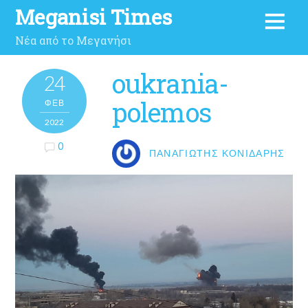
Meganisi Times
Νέα από το Μεγανήσι
oukrania-
24
polemos
ΦΕΒ
2022
0
ΠΑΝΑΓΙΏΤΗΣ ΚΟΝΙΔΆΡΗΣ