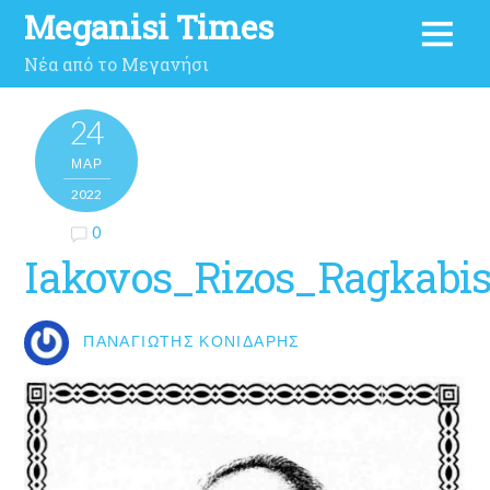
Meganisi Times
Νέα από το Μεγανήσι
24
ΜΑΡ
2022
0
Iakovos_Rizos_Ragkabi
ΠΑΝΑΓΙΏΤΗΣ ΚΟΝΙΔΆΡΗΣ