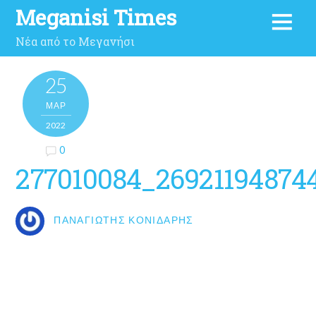
Meganisi Times
Νέα από το Μεγανήσι
25
ΜΑΡ
2022
0
277010084_26921194874
ΠΑΝΑΓΙΏΤΗΣ ΚΟΝΙΔΆΡΗΣ