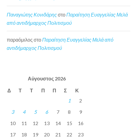
Παναγιώτης Κονιδάρης
στο
Παραίτηση Ευαγγελίας Μελά
από αντιδήμαρχος Πολιτισμού
παραόμιλος
στο
Παραίτηση Ευαγγελίας Μελά από
αντιδήμαρχος Πολιτισμού
Αύγουστος 2026
Δ
Τ
Τ
Π
Π
Σ
Κ
1
2
3
4
5
6
7
8
9
10
11
12
13
14
15
16
17
18
19
20
21
22
23