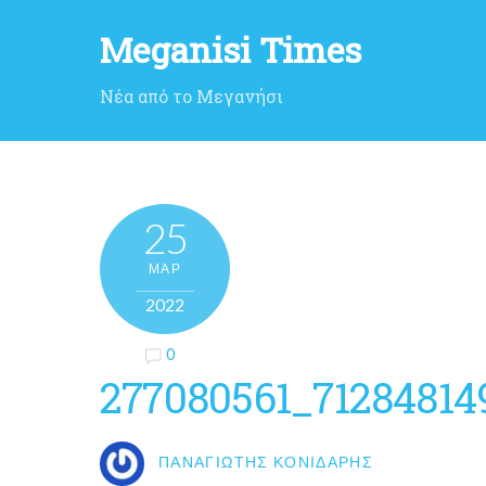
Meganisi Times
Νέα από το Μεγανήσι
25
ΜΑΡ
2022
0
277080561_7128481
ΠΑΝΑΓΙΏΤΗΣ ΚΟΝΙΔΆΡΗΣ