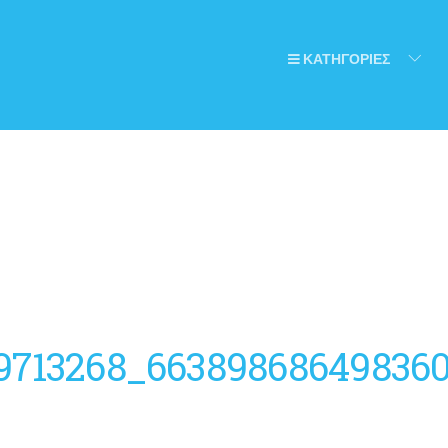
ΚΑΤΗΓΟΡΙΕΣ
49713268_66389868649836