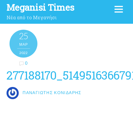
Meganisi Times
Νέα από το Μεγανήσι
25
ΜΑΡ
2022
0
277188170_51495163667
ΠΑΝΑΓΙΏΤΗΣ ΚΟΝΙΔΆΡΗΣ