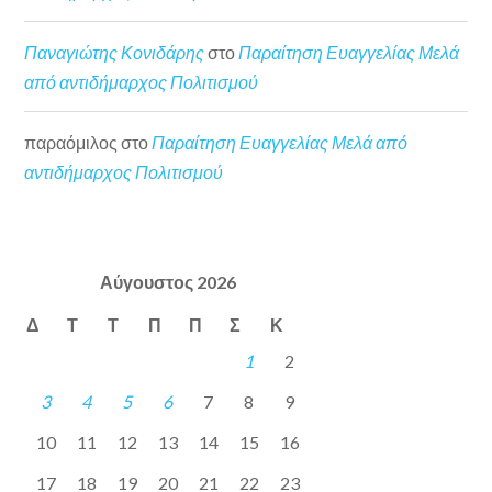
Παναγιώτης Κονιδάρης
στο
Παραίτηση Ευαγγελίας Μελά
από αντιδήμαρχος Πολιτισμού
παραόμιλος
στο
Παραίτηση Ευαγγελίας Μελά από
αντιδήμαρχος Πολιτισμού
Αύγουστος 2026
Δ
Τ
Τ
Π
Π
Σ
Κ
1
2
3
4
5
6
7
8
9
10
11
12
13
14
15
16
17
18
19
20
21
22
23