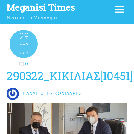
Meganisi Times
Νέα από το Μεγανήσι
29
ΜΑΡ
2022
0
290322_ΚΙΚΙΛΙΑΣ[10451]
ΠΑΝΑΓΙΏΤΗΣ ΚΟΝΙΔΆΡΗΣ