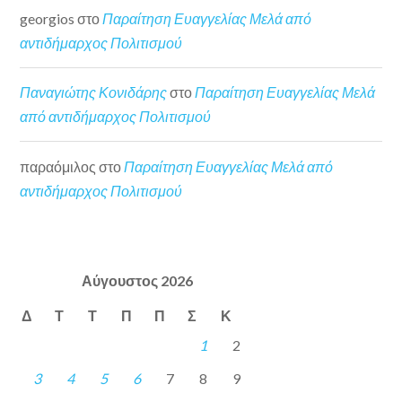
georgios
στο
Παραίτηση Ευαγγελίας Μελά από
αντιδήμαρχος Πολιτισμού
Παναγιώτης Κονιδάρης
στο
Παραίτηση Ευαγγελίας Μελά
από αντιδήμαρχος Πολιτισμού
παραόμιλος
στο
Παραίτηση Ευαγγελίας Μελά από
αντιδήμαρχος Πολιτισμού
Αύγουστος 2026
Δ
Τ
Τ
Π
Π
Σ
Κ
1
2
3
4
5
6
7
8
9