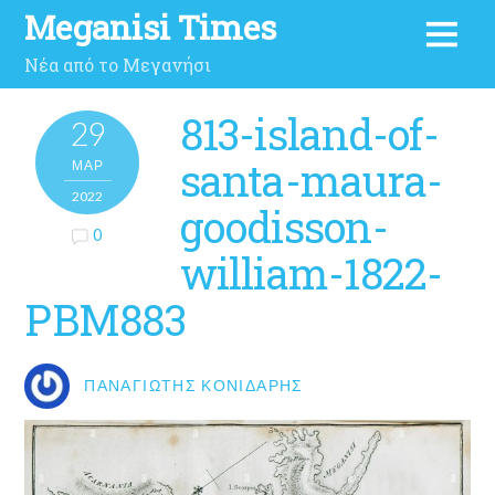
Meganisi Times
Νέα από το Μεγανήσι
813-island-of-
29
santa-maura-
ΜΑΡ
2022
goodisson-
0
william-1822-
PBM883
ΠΑΝΑΓΙΏΤΗΣ ΚΟΝΙΔΆΡΗΣ