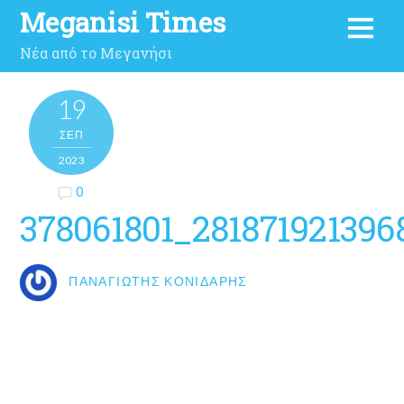
Meganisi Times
Νέα από το Μεγανήσι
19
ΣΕΠ
2023
0
378061801_28187192139
ΠΑΝΑΓΙΏΤΗΣ ΚΟΝΙΔΆΡΗΣ