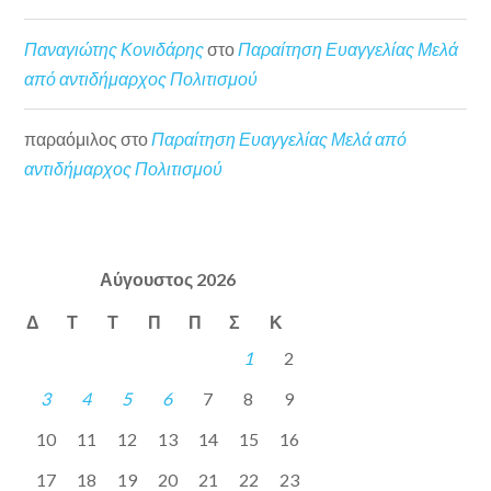
Παναγιώτης Κονιδάρης
στο
Παραίτηση Ευαγγελίας Μελά
από αντιδήμαρχος Πολιτισμού
παραόμιλος
στο
Παραίτηση Ευαγγελίας Μελά από
αντιδήμαρχος Πολιτισμού
Αύγουστος 2026
Δ
Τ
Τ
Π
Π
Σ
Κ
1
2
3
4
5
6
7
8
9
10
11
12
13
14
15
16
17
18
19
20
21
22
23