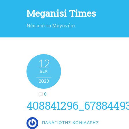
Meganisi Times
Νέα από το Μεγανήσι
12
ΔΕΚ
2023
0
408841296_6788449
ΠΑΝΑΓΙΏΤΗΣ ΚΟΝΙΔΆΡΗΣ