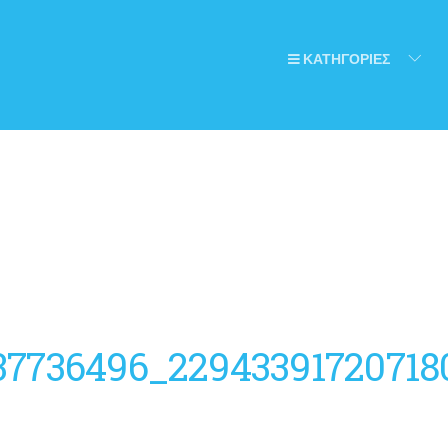
ΚΑΤΗΓΟΡΙΕΣ
37736496_22943391720718