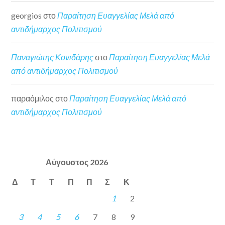
georgios
στο
Παραίτηση Ευαγγελίας Μελά από
αντιδήμαρχος Πολιτισμού
Παναγιώτης Κονιδάρης
στο
Παραίτηση Ευαγγελίας Μελά
από αντιδήμαρχος Πολιτισμού
παραόμιλος
στο
Παραίτηση Ευαγγελίας Μελά από
αντιδήμαρχος Πολιτισμού
Αύγουστος 2026
Δ
Τ
Τ
Π
Π
Σ
Κ
1
2
3
4
5
6
7
8
9