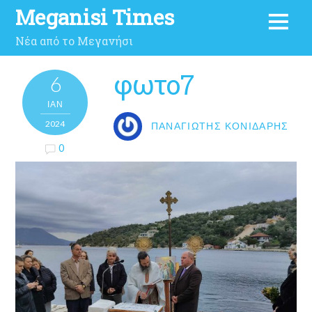
Meganisi Times
Νέα από το Μεγανήσι
φωτο7
6
ΙΑΝ
2024
ΠΑΝΑΓΙΏΤΗΣ ΚΟΝΙΔΆΡΗΣ
0