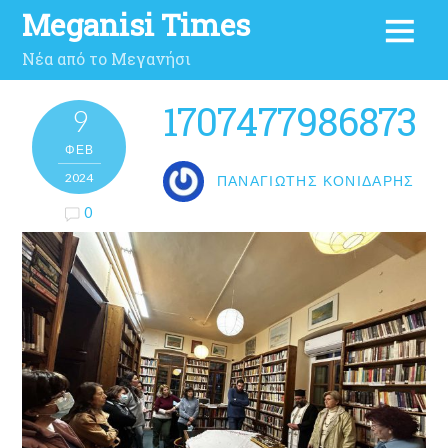
Meganisi Times
Νέα από το Μεγανήσι
1707477986873
9
ΦΕΒ
2024
ΠΑΝΑΓΙΏΤΗΣ ΚΟΝΙΔΆΡΗΣ
0