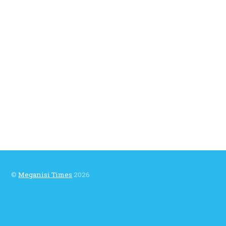
©
Meganisi Times
2026