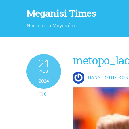
Meganisi Times
Νέα από το Μεγανήσι
metopo_la
21
ΦΕΒ
ΠΑΝΑΓΙΏΤΗΣ ΚΟΝ
2024
0