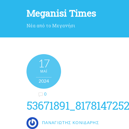
Meganisi Times
Νέα από το Μεγανήσι
17
ΜΑΪ́
2024
0
53671891_817814725
ΠΑΝΑΓΙΏΤΗΣ ΚΟΝΙΔΆΡΗΣ