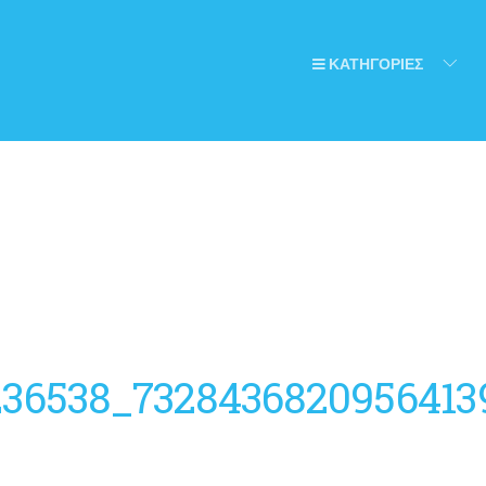
ΚΑΤΗΓΟΡΙΕΣ
236538_7328436820956413