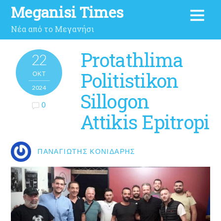
Meganisi Times
Νέα από το Μεγανήσι
Protathlima
22
Politistikon
ΟΚΤ
2024
Sillogon
0
Attikis Epitropi
ΠΑΝΑΓΙΏΤΗΣ ΚΟΝΙΔΆΡΗΣ