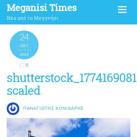
Meganisi Times
Νέα από το Μεγανήσι
24
ΟΚΤ
2024
0
shutterstock_1774169081
scaled
ΠΑΝΑΓΙΏΤΗΣ ΚΟΝΙΔΆΡΗΣ