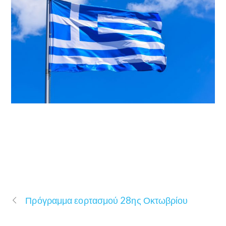
Πρόγραμμα εορτασμού 28ης Οκτωβρίου