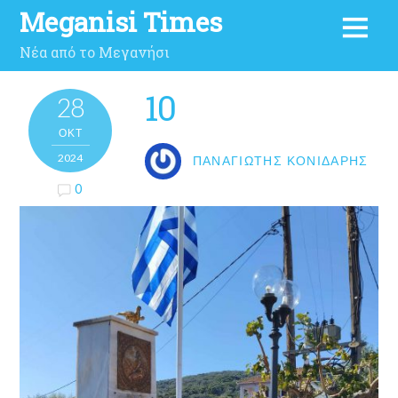
Meganisi Times
Νέα από το Μεγανήσι
10
28
ΟΚΤ
2024
ΠΑΝΑΓΙΏΤΗΣ ΚΟΝΙΔΆΡΗΣ
0