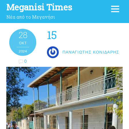
Meganisi Times
Νέα από το Μεγανήσι
15
28
ΟΚΤ
2024
ΠΑΝΑΓΙΏΤΗΣ ΚΟΝΙΔΆΡΗΣ
0