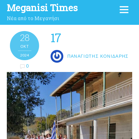
Meganisi Times
Νέα από το Μεγανήσι
17
28
ΟΚΤ
2024
ΠΑΝΑΓΙΏΤΗΣ ΚΟΝΙΔΆΡΗΣ
0