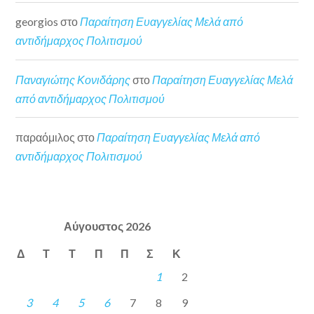
georgios
στο
Παραίτηση Ευαγγελίας Μελά από
αντιδήμαρχος Πολιτισμού
Παναγιώτης Κονιδάρης
στο
Παραίτηση Ευαγγελίας Μελά
από αντιδήμαρχος Πολιτισμού
παραόμιλος
στο
Παραίτηση Ευαγγελίας Μελά από
αντιδήμαρχος Πολιτισμού
Αύγουστος 2026
Δ
Τ
Τ
Π
Π
Σ
Κ
1
2
3
4
5
6
7
8
9