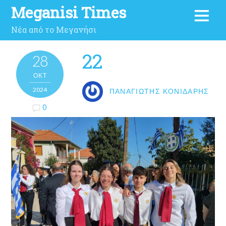
Meganisi Times
Νέα από το Μεγανήσι
22
28
ΟΚΤ
2024
ΠΑΝΑΓΙΏΤΗΣ ΚΟΝΙΔΆΡΗΣ
0