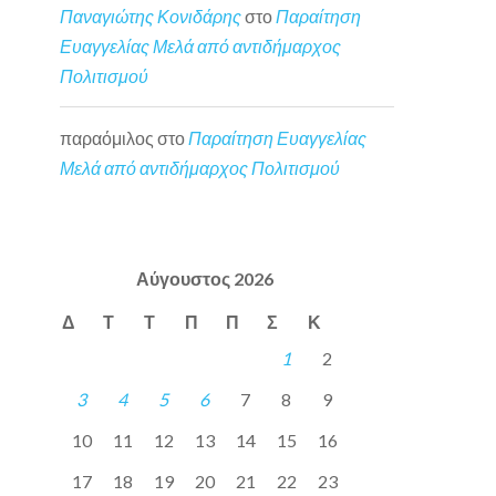
Παναγιώτης Κονιδάρης
στο
Παραίτηση
Ευαγγελίας Μελά από αντιδήμαρχος
Πολιτισμού
παραόμιλος
στο
Παραίτηση Ευαγγελίας
Μελά από αντιδήμαρχος Πολιτισμού
Αύγουστος 2026
Δ
Τ
Τ
Π
Π
Σ
Κ
1
2
3
4
5
6
7
8
9
10
11
12
13
14
15
16
17
18
19
20
21
22
23