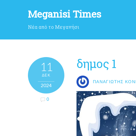
Meganisi Times
Νέα από το Μεγανήσι
δημος 1
11
ΔΕΚ
ΠΑΝΑΓΙΏΤΗΣ ΚΟΝ
2024
0