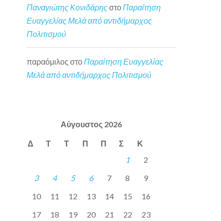
Παναγιώτης Κονιδάρης
στο
Παραίτηση
Ευαγγελίας Μελά από αντιδήμαρχος
Πολιτισμού
παραόμιλος
στο
Παραίτηση Ευαγγελίας
Μελά από αντιδήμαρχος Πολιτισμού
Αύγουστος 2026
Δ
Τ
Τ
Π
Π
Σ
Κ
1
2
3
4
5
6
7
8
9
10
11
12
13
14
15
16
17
18
19
20
21
22
23