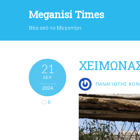
Meganisi Times
Νέα από το Μεγανήσι
ΧΕΙΜΩΝΑΣ
21
ΔΕΚ
ΠΑΝΑΓΙΏΤΗΣ ΚΟΝ
2024
0