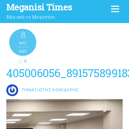
Meganisi Times
Νέα από το Μεγανήσι
8
ΜΑΪ́
2025
0
405006056_89157589918
ΠΑΝΑΓΙΏΤΗΣ ΚΟΝΙΔΆΡΗΣ