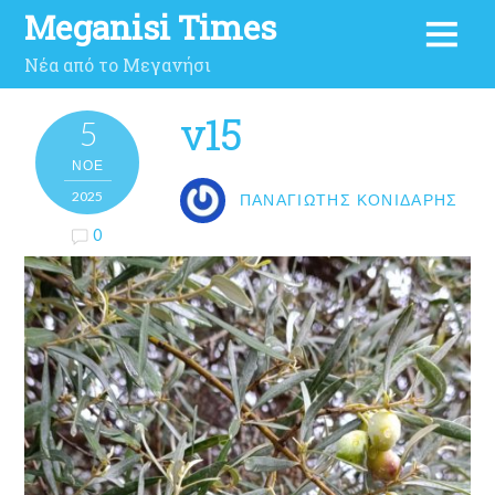
Meganisi Times
Νέα από το Μεγανήσι
ν15
5
ΝΟΈ
2025
ΠΑΝΑΓΙΏΤΗΣ ΚΟΝΙΔΆΡΗΣ
0