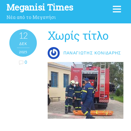
Meganisi Times
Νέα από το Μεγανήσι
Χωρίς τίτλο
12
ΔΕΚ
2025
ΠΑΝΑΓΙΏΤΗΣ ΚΟΝΙΔΆΡΗΣ
0